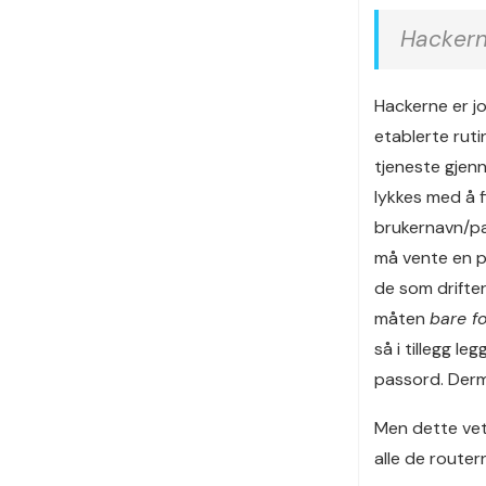
Hackern
Hackerne er jo
etablerte ruti
tjeneste gjen
lykkes med å f
brukernavn/pas
må vente en p
de som drifter
måten
bare f
så i tillegg l
passord. Derm
Men dette vet 
alle de router