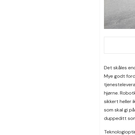
Det skåles end
Mye godt for
tjenestelever
hjørne. Robotk
sikkert heller
som skal gi på
duppeditt som 
Teknologioptim