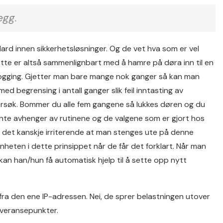
egg.
dard innen sikkerhetsløsninger. Og de vet hva som er vel
Dette er altså sammenlignbart med å hamre på døra inn til en
logging. Gjetter man bare mange nok ganger så kan man
med begrensing i antall ganger slik feil inntasting av
 forsøk. Bommer du alle fem gangene så lukkes døren og du
ente avhenger av rutinene og de valgene som er gjort hos
er det kanskje irriterende at man stenges ute på denne
nheten i dette prinsippet når de får det forklart. Når man
 kan han/hun få automatisk hjelp til å sette opp nytt
 fra den ene IP-adressen. Nei, de sprer belastningen utover
leveransepunkter.