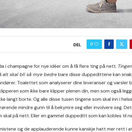
0
DEL
a i champagne for nye idéer om å få flere ting på nett.
Tingen
di
alt skal bli så mye bedre
bare disse duppedittene kan snak
andører. Toalettet som analyserer dine leveranser og varsler 
lipperen som ikke bare klipper plenen din, men som også legge
 ikke langt borte. Og alle disse tusen tingene som skal inn i he
rørende mindre gunn til å bekymre seg eller involvere seg. Det
skal på nett. Eller en gammel duppeditt som kan kobles til ne
istene og de applauderende kunne kanskje hatt mer rett i at a