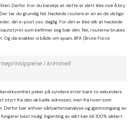
liten. Derfor tror du kanskje at dette er slett ikke noe å bry
er tar du grundig feil. Hackede routere er en av de viktige
r, din e-post osv. daglig. For det er ikke slik at hackede
atautstyret som befinner seg bak den. Nei, routerne brukes
ett. Og da snakker vi både om spam, BFA (Brute Force
neprinsippene i kriminell
 hackervirksomhet peker på syndere etter bare to sekunders
et styrt fra den aktuelle adressen, men fra noen som
er. Derfor bør enhver sårbarhetsanalyse og gjennomgang av
erer best mulig. Ingenting av slikt kan bli 100% sikkert.