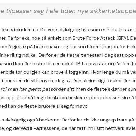
e tilpasser seg hele tiden nye sikkerhetsoppl
 ikke steindumme. De vet selvfølgelig hva som er industristan
ner. Ta for eks. noe så enkelt som Brute Force Attack (BFA). 
nom å gjette på brukernavn- og passord-kombinasjon for inn
inne riktig nøkkel. Derfor er de fleste tjenester i dag satt opp 
sord kan finne sted fra en enkelt IP. La oss si at du får fem
eriode før du igjen kan prøve å logge inn. Hvor lenge du må v
 tjenesten du vil benytte deg av. Den alminnelige bruker finn
ordi man har glemt passordet sitt
. Men de fleste skjønner sun
egger opp til at så lenge brukeren husker e-postadressen sin så
ed kan de fleste brukere si seg fornøyd
selvfølgelig også hackerne. Derfor lar de ikke angrep bare gå
ne, og derved IP-adressene, de har fått inn i sitt nettverk av 