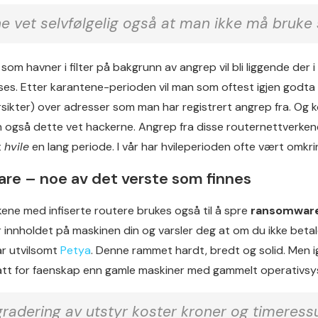
e vet selvfølgelig også at man ikke må bruke
som havner i filter på bakgrunn av angrep vil bli liggende der i
ses. Etter karantene-perioden vil man som oftest igjen godta 
versikter) over adresser som man har registrert angrep fra. O
 også dette vet hackerne. Angrep fra disse routernettverkene 
t
hvile
en lang periode. I vår har hvileperioden ofte vært omkr
e – noe av det verste som finnes
ene med infiserte routere brukes også til å spre
ransomwar
innholdet på maskinen din og varsler deg at om du ikke betale
ar utvilsomt
Petya
. Denne rammet hardt, bredt og solid. Men 
att for faenskap enn gamle maskiner med gammelt operativsy
gradering av utstyr koster kroner og timeress