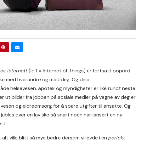
es internett
(IoT = Internet of Things) er fortsatt popord.
ke med hverandre og med deg. Og dine
både helsevesen, apotek og myndigheter er like rundt neste
r ut bilder fra jobben på sosiale medier på vegne av deg er
lsevesen og eldreomsorg for å spare utgifter til ansatte. Og
 jubles over en lav sko så snart noen har lansert en ny
tt.
lt ville blitt så mye bedre dersom vi levde i en
perfekt