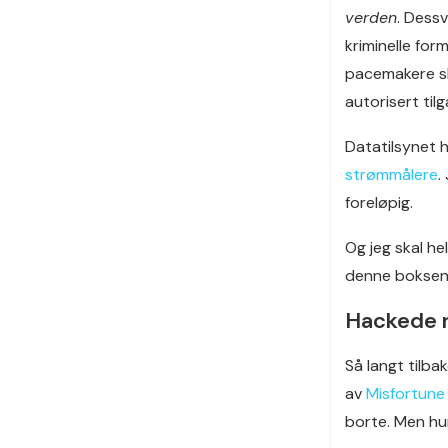
verden
. Dessv
kriminelle fo
pacemakere ska
autorisert tilg
Datatilsynet h
strømmålere
.
foreløpig.
Og jeg skal he
denne boksen s
Hackede 
Så langt tilba
av
Misfortune
borte. Men hun