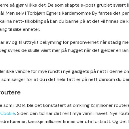
erre så gjør vi ikke det. De som skapte e-post grublet svært l
rmål. Men selv i Torbjørn Egners Kardemomme By fantes det per
l ha nett-tilkobling så kan du banne på at det vil finnes de kr
ang til slike enheter.
ar av og til uttrykt bekymring for personvernet når stadig mer
 Jeg synes de skulle vært mer på hugget når det gjelder en la
ller ikke vandre for mye rundt i nye gadgets på nett i denne 
om sørger for at du i det hele tatt er på nett dersom du beny
routere
ke som i 2014 ble det konstatert at omkring 12 millioner route
 Cookie
. Siden den tid har det rent mye vann i havet. Nye rou
dretusener, kanskje millioner finnes der ute fortsatt. Og det 