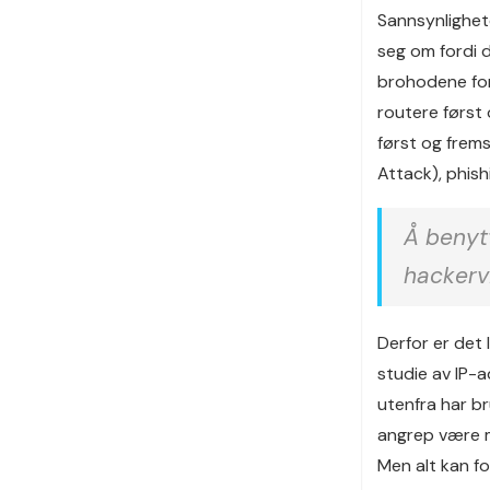
Sannsynlighete
seg om fordi d
brohodene for 
routere først
først og frems
Attack), phis
Å benytt
hackerv
Derfor er det 
studie av IP-
utenfra har b
angrep være m
Men alt kan f