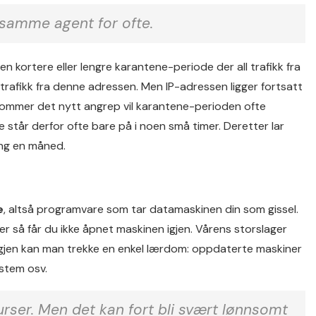
 samme agent for ofte.
 en kortere eller lengre karantene-periode der all trafikk fra
trafikk fra denne adressen. Men IP-adressen ligger fortsatt
g kommer det nytt angrep vil karantene-perioden ofte
står derfor ofte bare på i noen små timer. Deretter lar
ing en måned.
e
, altså programvare som tar datamaskinen din som gissel.
r så får du ikke åpnet maskinen igjen. Vårens storslager
igjen kan man trekke en enkel lærdom: oppdaterte maskiner
stem osv.
urser. Men det kan fort bli svært lønnsomt