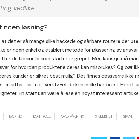
ting vedlike.
t noen løsning?
ik at det er så mange slike hackede og sårbare routere der ut
 ikke er noen enkel og etablert metode for plassering av ansvar 
 etter de kriminelle som starter angrepet. Men kanskje må man
ansvar for hvordan produktene deres kan misbrukes? Og bør ikk
deres kunder er sikret best mulig? Det finnes dessverre ikke 
som sitter der med verktøyet de kriminelle har brukt. Flere bu
rligheter. En start kan være å lese en høyst interessant artikkel
HACKING
KONTROLL
OVERVÅKNING
SIKKERHET
SPAM