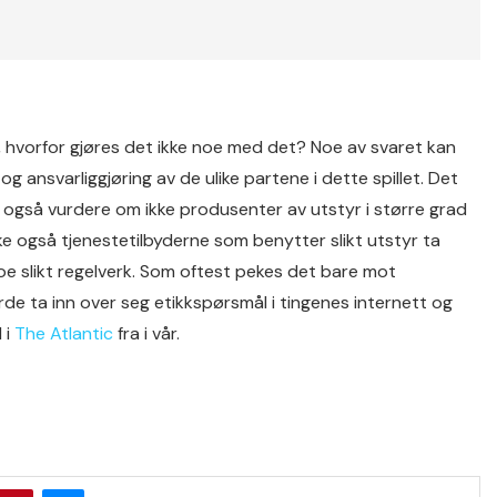
e, hvorfor gjøres det ikke noe med det? Noe av svaret kan
og ansvarliggjøring av de ulike partene i dette spillet. Det
 også vurdere om ikke produsenter av utstyr i større grad
e også tjenestetilbyderne som benytter slikt utstyr ta
noe slikt regelverk. Som oftest pekes det bare mot
rde ta inn over seg etikkspørsmål i tingenes internett og
 i
The Atlantic
fra i vår.