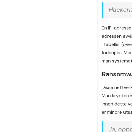
Hackern
En IP-adresse 
adressen avvi
i tabeller (o
forlenges. Men
man systeme
Ransomwar
Disse nettverk
Man krypterer 
innen dette v
er mindre uts
Ja, opp