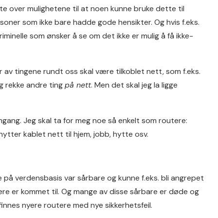
ite over mulighetene til at noen kunne bruke dette til
soner som ikke bare hadde gode hensikter. Og hvis f.eks.
iminelle som ønsker å se om det ikke er mulig å få ikke-
 av tingene rundt oss skal være tilkoblet nett, som f.eks.
ng rekke andre ting
på nett
. Men det skal jeg la ligge
omgang. Jeg skal ta for meg noe så enkelt som routere:
tter kablet nett til hjem, jobb, hytte osv.
re på verdensbasis var sårbare og kunne f.eks. bli angrepet
tere er kommet til. Og mange av disse sårbare er døde og
finnes nyere routere med nye sikkerhetsfeil.