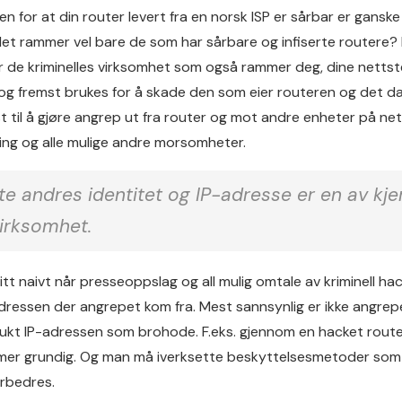
n for at din router levert fra en norsk ISP er sårbar er ganske 
et rammer vel bare de som har sårbare og infiserte routere? D
de kriminelles virksomhet som også rammer deg, dine nettstede
 og fremst brukes for å skade den som eier routeren og det d
t til å gjøre angrep ut fra router og mot andre enheter på n
hing og alle mulige andre morsomheter.
e andres identitet og IP-adresse er en av kjer
irksomhet.
litt naivt når presseoppslag og all mulig omtale av kriminell
adressen der angrepet kom fra. Mest sannsynlig er ikke angrep
rukt IP-adressen som brohode. F.eks. gjennom en hacket rout
er grundig. Og man må iverksette beskyttelsesmetoder som fung
orbedres.