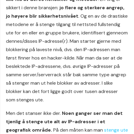
sikkert i denne bransjen:
jo flere og sterkere angrep,
jo høyere blir sikkerhetsnivået
. Og en av de drastiske
metodene er å stenge tilgang til nettsted fullstendig
ute for en eller en gruppe brukere, identifisert gjenneom
dennes/disses IP-adresse(r). Man starter gjerne med
blokkering på laveste nivå, dvs. den IP-adressen man
først finner hos en hacker-kilde. Når man da ser at de
beslektede IP-adressene, dvs. øvrige IP-adresser på
samme server/serverrack står bak samme type angrep
så stenger man ut hele blokker av adresser. I slike
blokker kan det fort ligge godt over tusen adresser
som stenges ute.
Men det stanser ikke der.
Noen ganger ser man det
tjenlig å stenge ute alt av IP-adresser i et
geografisk område.
På den måten kan man
stenge ute