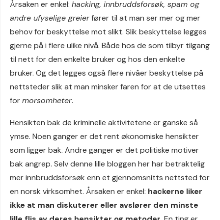
Årsaken er enkel:
hacking, innbruddsforsøk, spam og
andre ufyselige greier
fører til at man ser mer og mer
behov for beskyttelse mot slikt. Slik beskyttelse legges
gjerne på i flere ulike nivå. Både hos de som tilbyr tilgang
til nett for den enkelte bruker og hos den enkelte
bruker. Og det legges også flere nivåer beskyttelse på
nettsteder slik at man minsker faren for at de utsettes
for
morsomheter
.
Hensikten bak de kriminelle aktivitetene er ganske så
ymse. Noen ganger er det rent økonomiske hensikter
som ligger bak. Andre ganger er det politiske motiver
bak angrep. Selv denne lille bloggen her har betraktelig
mer innbruddsforsøk enn et gjennomsnitts nettsted for
en norsk virksomhet. Årsaken er enkel:
hackerne liker
ikke at man diskuterer eller avslører den minste
lille flis av deres hensikter og metoder
. En ting er