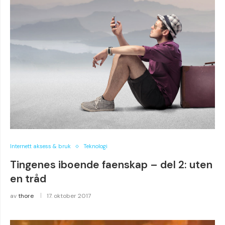
Internett aksess & bruk
Teknologi
Tingenes iboende faenskap – del 2: uten
en tråd
av
thore
17. oktober 2017