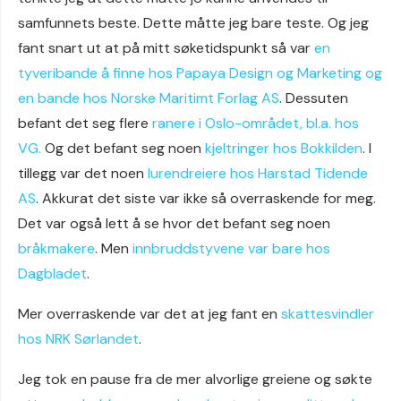
samfunnets beste. Dette måtte jeg bare teste. Og jeg
fant snart ut at på mitt søketidspunkt så var
en
tyveribande å finne hos Papaya Design og Marketing og
en bande hos Norske Maritimt Forlag AS
. Dessuten
befant det seg flere
ranere i Oslo-området, bl.a. hos
VG.
Og det befant seg noen
kjeltringer hos Bokkilden
. I
tillegg var det noen
lurendreiere hos Harstad Tidende
AS
. Akkurat det siste var ikke så overraskende for meg.
Det var også lett å se hvor det befant seg noen
bråkmakere
. Men
innbruddstyvene var bare hos
Dagbladet
.
Mer overraskende var det at jeg fant en
skattesvindler
hos NRK Sørlandet
.
Jeg tok en pause fra de mer alvorlige greiene og søkte