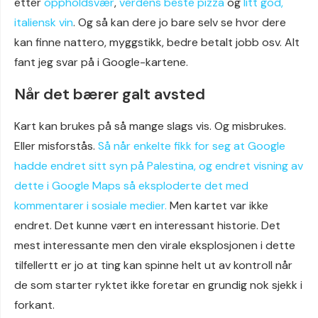
etter
oppholdsvær
,
verdens beste pizza
og
litt god,
italiensk vin
. Og så kan dere jo bare selv se hvor dere
kan finne nattero, myggstikk, bedre betalt jobb osv. Alt
fant jeg svar på i Google-kartene.
Når det bærer galt avsted
Kart kan brukes på så mange slags vis. Og misbrukes.
Eller misforstås.
Så når enkelte fikk for seg at Google
hadde endret sitt syn på Palestina, og endret visning av
dette i Google Maps så eksploderte det med
kommentarer i sosiale medier.
Men kartet var ikke
endret. Det kunne vært en interessant historie. Det
mest interessante men den virale eksplosjonen i dette
tilfellertt er jo at ting kan spinne helt ut av kontroll når
de som starter ryktet ikke foretar en grundig nok sjekk i
forkant.