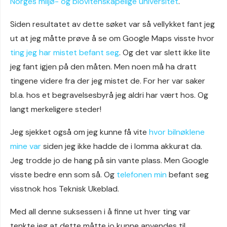
Norges miljø- og biovitenskapelige universitet
.
Siden resultatet av dette søket var så vellykket fant jeg
ut at jeg måtte prøve å se om Google Maps visste hvor
ting jeg har mistet befant seg
. Og det var slett ikke lite
jeg fant igjen på den måten. Men noen må ha dratt
tingene videre fra der jeg mistet de. For her var saker
bl.a. hos et begravelsesbyrå jeg aldri har vært hos. Og
langt merkeligere steder!
Jeg sjekket også om jeg kunne få vite
hvor bilnøklene
mine var
siden jeg ikke hadde de i lomma akkurat da.
Jeg trodde jo de hang på sin vante plass. Men Google
visste bedre enn som så. Og
telefonen min
befant seg
visstnok hos Teknisk Ukeblad.
Med all denne suksessen i å finne ut hver ting var
tenkte jeg at dette måtte jo kunne anvendes til