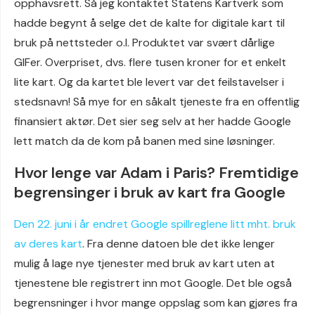
opphavsrett. Så jeg kontaktet Statens Kartverk som
hadde begynt å selge det de kalte for digitale kart til
bruk på nettsteder o.l. Produktet var svært dårlige
GIFer. Overpriset, dvs. flere tusen kroner for et enkelt
lite kart. Og da kartet ble levert var det feilstavelser i
stedsnavn! Så mye for en såkalt tjeneste fra en offentlig
finansiert aktør. Det sier seg selv at her hadde Google
lett match da de kom på banen med sine løsninger.
Hvor lenge var Adam i Paris? Fremtidige
begrensinger i bruk av kart fra Google
Den 22. juni i år endret Google spillreglene litt mht. bruk
av deres kart
. Fra denne datoen ble det ikke lenger
mulig å lage nye tjenester med bruk av kart uten at
tjenestene ble registrert inn mot Google. Det ble også
begrensninger i hvor mange oppslag som kan gjøres fra