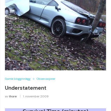
Gamle blogginnlegg
Observasjoner
Understatement
av
thore
1. november 2009