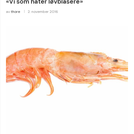
«Vi som hater løvblåsere»
av
thore
2. november 2016