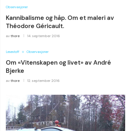
Observasjoner
Kannibalisme og håp. Om et maleri av
Théodore Géricault.
av
thore
14. september 2016
Lesestoff
Observasjoner
Om «Vitenskapen og livet» av André
Bjerke
av
thore
12. september 2016