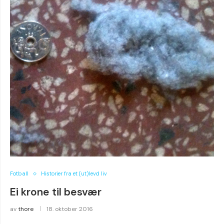
Fotball
Historier fra et (ut)levd liv
Ei krone til besvær
av
thore
18. oktober 2016