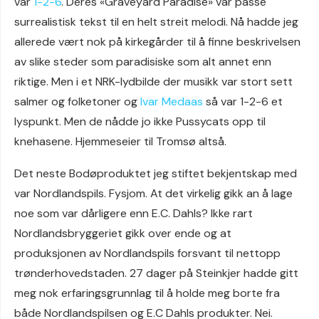
var
1-2-6
. Deres «Graveyard Paradise» var passe
surrealistisk tekst til en helt streit melodi. Nå hadde jeg
allerede vært nok på kirkegårder til å finne beskrivelsen
av slike steder som paradisiske som alt annet enn
riktige. Men i et NRK-lydbilde der musikk var stort sett
salmer og folketoner og
Ivar Medaas
så var 1-2-6 et
lyspunkt. Men de nådde jo ikke Pussycats opp til
knehasene. Hjemmeseier til Tromsø altså.
Det neste Bodøproduktet jeg stiftet bekjentskap med
var Nordlandspils. Fysjom. At det virkelig gikk an å lage
noe som var dårligere enn E.C. Dahls? Ikke rart
Nordlandsbryggeriet gikk over ende og at
produksjonen av Nordlandspils forsvant til nettopp
trønderhovedstaden. 27 dager på Steinkjer hadde gitt
meg nok erfaringsgrunnlag til å holde meg borte fra
både Nordlandspilsen og E.C Dahls produkter. Nei.