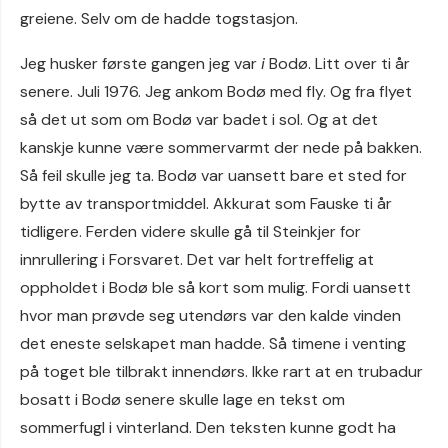
greiene. Selv om de hadde togstasjon.
Jeg husker første gangen jeg var
i
Bodø. Litt over ti år
senere. Juli 1976. Jeg ankom Bodø med fly. Og fra flyet
så det ut som om Bodø var badet i sol. Og at det
kanskje kunne være sommervarmt der nede på bakken.
Så feil skulle jeg ta. Bodø var uansett bare et sted for
bytte av transportmiddel. Akkurat som Fauske ti år
tidligere. Ferden videre skulle gå til Steinkjer for
innrullering i Forsvaret. Det var helt fortreffelig at
oppholdet i Bodø ble så kort som mulig. Fordi uansett
hvor man prøvde seg utendørs var den kalde vinden
det eneste selskapet man hadde. Så timene i venting
på toget ble tilbrakt innendørs. Ikke rart at en trubadur
bosatt i Bodø senere skulle lage en tekst om
sommerfugl i vinterland. Den teksten kunne godt ha