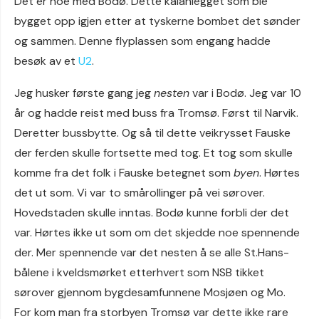
Det er noe med Bodø. Dette kaianlegget som ble
bygget opp igjen etter at tyskerne bombet det sønder
og sammen. Denne flyplassen som engang hadde
besøk av et
U2
.
Jeg husker første gang jeg
nesten
var i Bodø. Jeg var 10
år og hadde reist med buss fra Tromsø. Først til Narvik.
Deretter bussbytte. Og så til dette veikrysset Fauske
der ferden skulle fortsette med tog. Et tog som skulle
komme fra det folk i Fauske betegnet som
byen
. Hørtes
det ut som. Vi var to smårollinger på vei sørover.
Hovedstaden skulle inntas. Bodø kunne forbli der det
var. Hørtes ikke ut som om det skjedde noe spennende
der. Mer spennende var det nesten å se alle St.Hans-
bålene i kveldsmørket etterhvert som NSB tikket
sørover gjennom bygdesamfunnene Mosjøen og Mo.
For kom man fra storbyen Tromsø var dette ikke rare