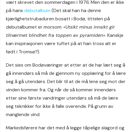
vært skrevet den sommerdagen i 1976. Men den er ikke
på hans
debutalbum
(Det skal han ha denne
kjærlighetstrubaduren bosatt i Bodø, tittelen på
debutalbumet er morsom:
«Utsikt minus innsikt gir
tilnærmet blindhet fra toppen av pyramiden»
. Kanskje
kan inspirasjonen være tuftet på at han tross alt er
født i Tromsø?).
Det sies om Bodøværinger at etter at de har lært seg å
gå innendørs så må de gjennom ny opplæring for å lære
seg å gå utendørs. Det blir til at de må lene seg mot der
vinden kommer fra. Og når de så kommer innendørs
etter sine første vandringer utendørs så må de lære
seg teknikker for ikke å falle overende. På grunn av
manglende vind.
Markedsførere har det med å legge tåpelige slagord og