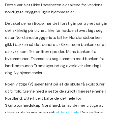
Dette var slett ikke i nærheten av sakene fra verdens
nordligste bryggeri. Igjen hjemmeseier.
Det skal de ha i Bodø: når det først går på trynet så går
det skikkelig på trynet. Ikke før hadde støvet lagt seg
etter Nordlandsbryggeriets fall før Nordlandsbanken
gikk i bakken så det dundret. «Sikker som banken» er et
uttrykk som fikk en liten ripe der. Mens banken fra
bykommunen Tromsø slo seg sammen med banken fra
landkommunen Tromsøysund og overlever den dag i
dag. Ny hjemmeseier.
Noen vittige (?) sjeler fant på at de skulle få skulpturer
ut til folk. Gjerne med å sette de rundt i fjæresteinene. I
Nordland. Etterhvert kalte de det hele for
Skulpturlandskap Nordland
. En av de mer vittige av
disse skulpturene er en sak
«Uten tittel»
. Den befinner