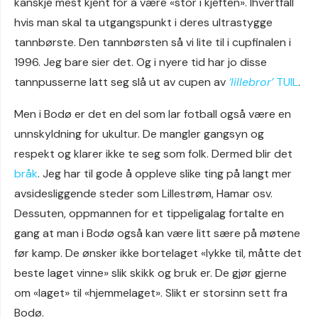
kanskje mest kjent for å være «stor i kjeften». Ihvertfall
hvis man skal ta utgangspunkt i deres ultrastygge
tannbørste. Den tannbørsten så vi lite til i cupfinalen i
1996. Jeg bare sier det. Og i nyere tid har jo disse
tannpusserne latt seg slå ut av cupen av
‘lillebror’
TUIL
.
Men i Bodø er det en del som lar fotball også være en
unnskyldning for ukultur. De mangler gangsyn og
respekt og klarer ikke te seg som folk. Dermed blir det
bråk
. Jeg har til gode å oppleve slike ting på langt mer
avsidesliggende steder som Lillestrøm, Hamar osv.
Dessuten, oppmannen for et tippeligalag fortalte en
gang at man i Bodø også kan være litt sære på møtene
før kamp. De ønsker ikke bortelaget «lykke til, måtte det
beste laget vinne» slik skikk og bruk er. De gjør gjerne
om «laget» til «hjemmelaget». Slikt er storsinn sett fra
Bodø.