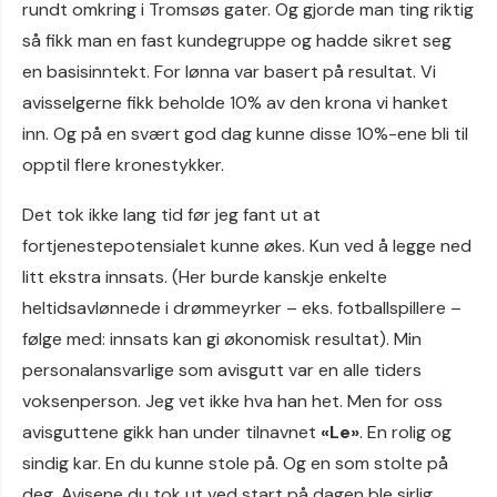
rundt omkring i Tromsøs gater. Og gjorde man ting riktig
så fikk man en fast kundegruppe og hadde sikret seg
en basisinntekt. For lønna var basert på resultat. Vi
avisselgerne fikk beholde 10% av den krona vi hanket
inn. Og på en svært god dag kunne disse 10%-ene bli til
opptil flere kronestykker.
Det tok ikke lang tid før jeg fant ut at
fortjenestepotensialet kunne økes. Kun ved å legge ned
litt ekstra innsats. (Her burde kanskje enkelte
heltidsavlønnede i drømmeyrker – eks. fotballspillere –
følge med: innsats kan gi økonomisk resultat). Min
personalansvarlige som avisgutt var en alle tiders
voksenperson. Jeg vet ikke hva han het. Men for oss
avisguttene gikk han under tilnavnet
«Le»
. En rolig og
sindig kar. En du kunne stole på. Og en som stolte på
deg. Avisene du tok ut ved start på dagen ble sirlig