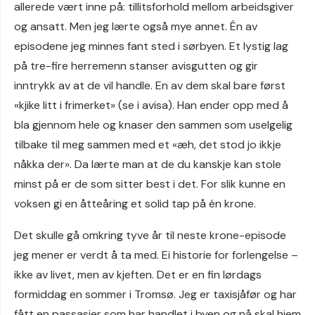
allerede vært inne på: tillitsforhold mellom arbeidsgiver
og ansatt. Men jeg lærte også mye annet. Én av
episodene jeg minnes fant sted i sørbyen. Et lystig lag
på tre-fire herremenn stanser avisgutten og gir
inntrykk av at de vil handle. En av dem skal bare først
«kjike litt i frimerket» (se i avisa). Han ender opp med å
bla gjennom hele og knaser den sammen som uselgelig
tilbake til meg sammen med et «æh, det stod jo ikkje
nåkka der». Da lærte man at de du kanskje kan stole
minst på er de som sitter best i det. For slik kunne en
voksen gi en åtteåring et solid tap på én krone.
Det skulle gå omkring tyve år til neste krone-episode
jeg mener er verdt å ta med. Ei historie for forlengelse –
ikke av livet, men av kjeften. Det er en fin lørdags
formiddag en sommer i Tromsø. Jeg er taxisjåfør og har
fått en passasjer som har handlet i byen og nå skal hjem