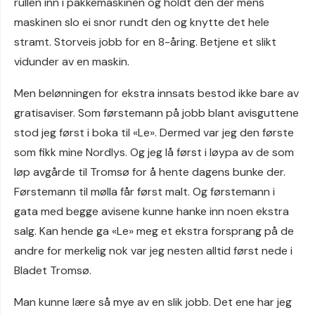
rullen inn i pakkemaskinen og holdt den der mens
maskinen slo ei snor rundt den og knytte det hele
stramt. Storveis jobb for en 8-åring. Betjene et slikt
vidunder av en maskin.
Men belønningen for ekstra innsats bestod ikke bare av
gratisaviser. Som førstemann på jobb blant avisguttene
stod jeg først i boka til «Le». Dermed var jeg den første
som fikk mine Nordlys. Og jeg lå først i løypa av de som
løp avgårde til Tromsø for å hente dagens bunke der.
Førstemann til mølla får først malt. Og førstemann i
gata med begge avisene kunne hanke inn noen ekstra
salg. Kan hende ga «Le» meg et ekstra forsprang på de
andre for merkelig nok var jeg nesten alltid først nede i
Bladet Tromsø.
Man kunne lære så mye av en slik jobb. Det ene har jeg