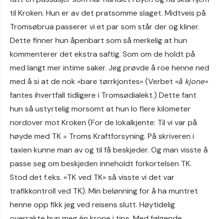
til Kroken. Hun er av det pratsomme slaget. Midtveis på
Tromsøbrua passerer vi et par som står der og kliner.
Dette finner hun åpenbart som så merkelig at hun
kommenterer det ekstra saftig. Som om de holdt på
med langt mer intime saker. Jeg prøvde å roe henne ned
med å si at de nok «bare tørrkjontes» (Verbet
«å kjone»
fantes ihvertfall tidligere i Tromsødialekt.) Dette fant
hun så ustyrtelig morsomt at hun lo flere kilometer
nordover mot Kroken (For de lokalkjente: Til vi var på
høyde med TK = Troms Kraftforsyning. På skriveren i
taxien kunne man av og til få beskjeder. Og man visste å
passe seg om beskjeden inneholdt forkortelsen TK.
Stod det f.eks. «TK ved TK» så visste vi det var
trafikkontroll ved TK). Min belønning for å ha muntret
henne opp fikk jeg ved reisens slutt. Høytidelig
overrakte hun meg én krone i tips. Med følgende