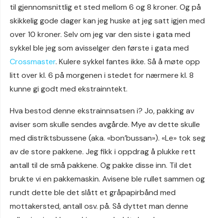
til gjennomsnittlig et sted mellom 6 og 8 kroner. Og på
skikkelig gode dager kan jeg huske at jeg satt igjen med
over 10 kroner. Selv om jeg var den siste i gata med
sykkel ble jeg som avisselger den første i gata med
Crossmaster
. Kulere sykkel fantes ikke. Så å møte opp
litt over kl. 6 på morgenen i stedet for nærmere kl. 8
kunne gi godt med ekstrainntekt.
Hva bestod denne ekstrainnsatsen i? Jo, pakking av
aviser som skulle sendes avgårde. Mye av dette skulle
med distriktsbussene (aka. «bon’bussan»). «Le» tok seg
av de store pakkene. Jeg fikk i oppdrag å plukke rett
antall til de små pakkene. Og pakke disse inn. Til det
brukte vi en pakkemaskin. Avisene ble rullet sammen og
rundt dette ble det slått et gråpapirbånd med
mottakersted, antall osv. på. Så dyttet man denne