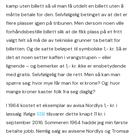
kamp uten billett så vil man få utdelt en billett uten å
måtte betale for den. Selvfølgelig betinget av at det er
flere plasser igjen på tribunen. Men dersom noen ville
forhåndsbestille billett slik at de fikk plass på et fritt
valgt felt så må de av tekniske grunner ta betalt for
billetten. Og de satte beløpet til symbolske 1,- kr. Så er
det at noen setter kaffen i vrangstrupen – eller
lignende – og bemerker at 1,- kr. ikke er ensbetydende
med gratis. Selvfølgelig har de rett. Men så kan man
spørre seg: hvor mye får man for ei krone? Og: hvor
mange kroner kaster folk fra seg daglig?
I 1964 kostet et eksemplar av avisa Nordlys 1,- kr. i
løssalg. Ifølge
SSB
tilsvarer dette knapt 11 kr. i
september 2016. Sommeren 1964 hadde jeg min første
betalte jobb. Nemlig salg av avisene Nordlys og Tromsø