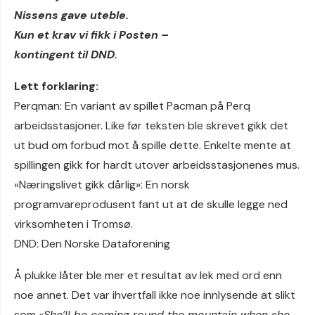
Nissens gave uteble.
Kun et krav vi fikk i Posten –
kontingent til DND.
Lett forklaring:
Perqman: En variant av spillet Pacman på Perq
arbeidsstasjoner. Like før teksten ble skrevet gikk det
ut bud om forbud mot å spille dette. Enkelte mente at
spillingen gikk for hardt utover arbeidsstasjonenes mus.
«Næringslivet gikk dårlig»: En norsk
programvareprodusent fant ut at de skulle legge ned
virksomheten i Tromsø.
DND: Den Norske Dataforening
Å plukke låter ble mer et resultat av lek med ord enn
noe annet. Det var ihvertfall ikke noe innlysende at slikt
som
«She’ll be coming round the mountain when she