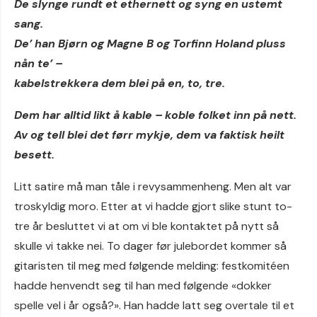
De slynge rundt et ethernett og syng en ustemt
sang.
De’ han Bjørn og Magne B og Torfinn Holand pluss
nån te’ –
kabelstrekkera dem blei på en, to, tre.
Dem har alltid likt å kable – koble folket inn på nett.
Av og tell blei det førr mykje, dem va faktisk heilt
besett.
Litt satire må man tåle i revysammenheng. Men alt var
troskyldig moro. Etter at vi hadde gjort slike stunt to-
tre år besluttet vi at om vi ble kontaktet på nytt så
skulle vi takke nei. To dager før julebordet kommer så
gitaristen til meg med følgende melding: festkomitéen
hadde henvendt seg til han med følgende «dokker
spelle vel i år også?». Han hadde latt seg overtale til et