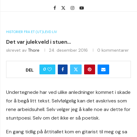
HISTORIER FRA ET (UT)LEVD LIV
Det var julekveld i stuen…
skrevet av
Thore
24. desember 2016
0 kommentarer
0
DEL
Undertegnede har ved ulike anledninger kommet i skade
for å begå litt tekst. Selvfølgelig kan det avskrives som
rene arbeidsuhell. Selv velger jeg å kalle noe av dette for
stuntpoesi. Selv om det ikke er så poetisk.
En gang tidlig på åttitallet kom en gitarist til meg og sa