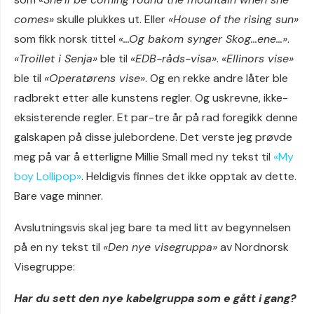
comes»
skulle plukkes ut. Eller
«House of the rising sun»
som fikk norsk tittel
«…Og bakom synger Skog…ene…»
.
«Troillet i Senja»
ble til
«EDB-råds-visa»
.
«Ellinors vise»
ble til
«Operatørens vise»
. Og en rekke andre låter ble
radbrekt etter alle kunstens regler. Og uskrevne, ikke-
eksisterende regler. Et par-tre år på rad foregikk denne
galskapen på disse julebordene. Det verste jeg prøvde
meg på var å etterligne Millie Small med ny tekst til
«My
boy Lollipop»
. Heldigvis finnes det ikke opptak av dette.
Bare vage minner.
Avslutningsvis skal jeg bare ta med litt av begynnelsen
på en ny tekst til
«Den nye visegruppa»
av Nordnorsk
Visegruppe:
Har du sett den nye kabelgruppa som e gått i gang?