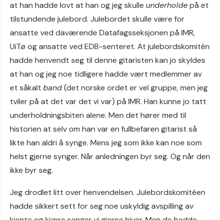
at han hadde lovt at han og jeg skulle
underholde
på et
tilstundende julebord. Julebordet skulle være for
ansatte ved daværende Datafagsseksjonen på IMR,
UiTø og ansatte ved EDB-senteret. At julebordskomitén
hadde henvendt seg til denne gitaristen kan jo skyldes
at han og jeg noe tidligere hadde vært medlemmer av
et såkalt
band
(det norske ordet er vel gruppe, men jeg
tviler på at det var det vi var) på IMR. Han kunne jo tatt
underholdningsbiten alene. Men det hører med til
historien at selv om han var en fullbefaren gitarist så
likte han aldri å synge. Mens jeg som ikke kan noe som
helst gjerne synger. Når anledningen byr seg. Og når den
ikke byr seg.
Jeg drodlet litt over henvendelsen. Julebordskomitéen
hadde sikkert sett for seg noe uskyldig avspilling av
kjente og kjære sanger vi gjerne hiver. Men de hadde