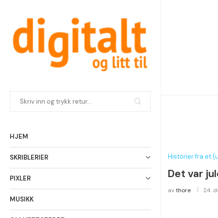
HJEM
Historier fra et (u
SKRIBLERIER
Det var ju
PIXLER
av
thore
24. 
MUSIKK