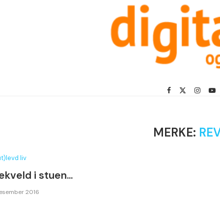
MERKE:
RE
t)levd liv
lekveld i stuen…
desember 2016