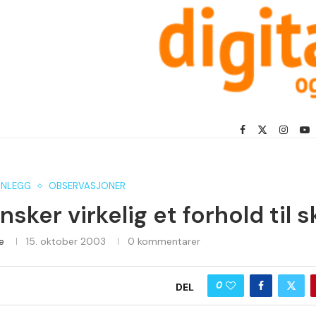
NNLEGG
OBSERVASJONER
sker virkelig et forhold til s
e
15. oktober 2003
0 kommentarer
0
DEL