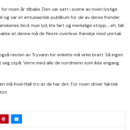
for noen år tilbake. Den var satt i scene av noen lystige
l og var et entusiastisk publikum for de av deres frender
enes ferd: mye lyd, lite fart og merkelige stopp…..eh, fall.
m bakke at denne må de fleste overleve. Kanskje med unntak
også resten av Tryvann for enkelte må virke bratt. Så ingen
get seg utpå. Verre med alle de nordmenn som ikke engang
oen må ihvertfall tro at de har det. For noen driver faktisk
ivt.