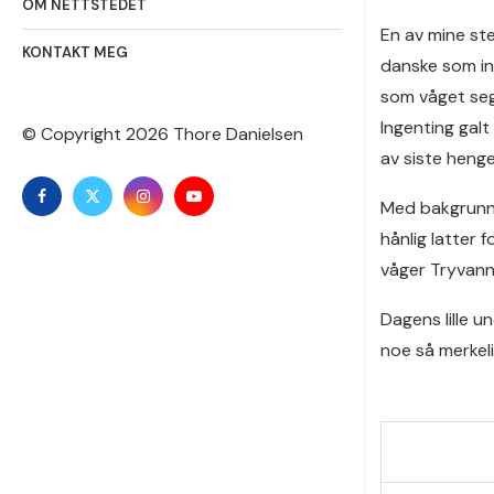
OM NETTSTEDET
En av mine ste
KONTAKT MEG
danske som in
som våget seg 
Ingenting galt
© Copyright
2026 Thore Danielsen
av siste heng
Med bakgrunn i
hånlig latter
våger Tryvann
Dagens lille un
noe så merke