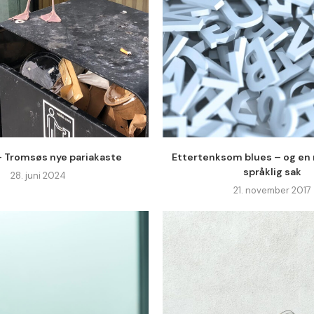
– Tromsøs nye pariakaste
Ettertenksom blues – og en 
språklig sak
28. juni 2024
21. november 2017