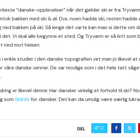
rkeste “danske-opplevelser” når det gjelder ski er fra Tryvann 
ntok bakken med ski & øl. Dvs. noen hadde ski, resten hadde ø
ned bakken på ski. Så lenge det varte kan man si dette om dansk
 i det. Vi skal alle begynne et sted. Og Tryvann er så lett so
et ned mot heisen.
 enkle studier i den danske topografien vet man jo likevel at 
 for våre danske venner. De var modige som i det hele tatt vå
.
dring er likevel denne: Har dansker virkelig et forhold til ski? N
lig som
SkiInfo
for dansker. Det kan da umulig være særlig lukrat
0
DEL