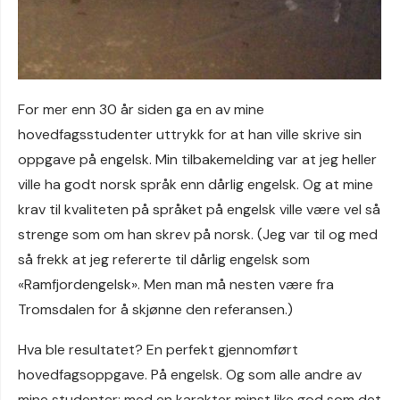
For mer enn 30 år siden ga en av mine
hovedfagsstudenter uttrykk for at han ville skrive sin
oppgave på engelsk. Min tilbakemelding var at jeg heller
ville ha godt norsk språk enn dårlig engelsk. Og at mine
krav til kvaliteten på språket på engelsk ville være vel så
strenge som om han skrev på norsk. (Jeg var til og med
så frekk at jeg refererte til dårlig engelsk som
«Ramfjordengelsk». Men man må nesten være fra
Tromsdalen for å skjønne den referansen.)
Hva ble resultatet? En perfekt gjennomført
hovedfagsoppgave. På engelsk. Og som alle andre av
mine studenter: med en karakter minst like god som det