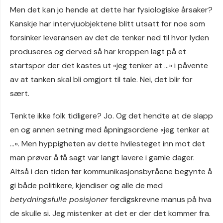
Men det kan jo hende at dette har fysiologiske årsaker?
Kanskje har intervjuobjektene blitt utsatt for noe som
forsinker leveransen av det de tenker ned til hvor lyden
produseres og derved så har kroppen lagt på et
startspor der det kastes ut «jeg tenker at …» i påvente
av at tanken skal bli omgjort til tale. Nei, det blir for
sært.
Tenkte ikke folk tidligere? Jo. Og det hendte at de slapp
en og annen setning med åpningsordene «jeg tenker at
…». Men hyppigheten av dette hvilesteget inn mot det
man prøver å få sagt var langt lavere i gamle dager.
Altså i den tiden før kommunikasjonsbyråene begynte å
gi både politikere, kjendiser og alle de med
betydningsfulle posisjoner
ferdigskrevne manus på hva
de skulle si. Jeg mistenker at det er der det kommer fra.