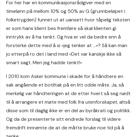
For her har en kommunikasjonsrådgiver med en
timelønn på mellom 10% og 50% av G (grunnbeløpet i
folketrygden) funnet ut at uansett hvor tåpelig teksten
er som hans klient bes fremføre så skal klienten gi
inntrykk av å ha tenkt. Og hva er vel da bedre enn å
forsterke dette med å si «jeg tenker at …»? Så kan man
jo etterpå ro det i land med «Det var kanskje ikke så
smart sagt. Men jeg hadde tenkt!»
I 2010 kom Asker kommune i skade for å håndtere en
sak angående et botiltak på en litt odde måte. Ja, så
merkelig var håndteringen at de etter hvert så seg nødt
til å arrangere et møte med folk fra
utenforskapet
, altså
disse som til daglig ikke er en del av byråkrati og politikk.
Og da de presenterte sitt endrede forslag til videre
fremdrift innrømte de at de måtte bruke noe tid på å
tenke: