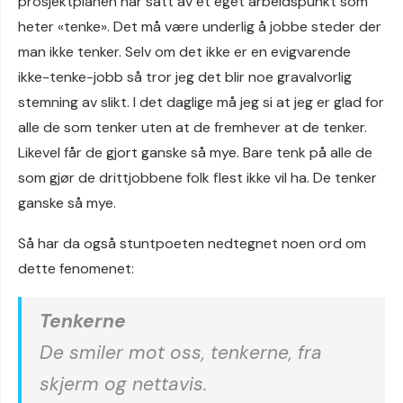
prosjektplanen har satt av et eget arbeidspunkt som
heter «tenke». Det må være underlig å jobbe steder der
man ikke tenker. Selv om det ikke er en evigvarende
ikke-tenke-jobb så tror jeg det blir noe gravalvorlig
stemning av slikt. I det daglige må jeg si at jeg er glad for
alle de som tenker uten at de fremhever at de tenker.
Likevel får de gjort ganske så mye. Bare tenk på alle de
som gjør de drittjobbene folk flest ikke vil ha. De tenker
ganske så mye.
Så har da også stuntpoeten nedtegnet noen ord om
dette fenomenet:
Tenkerne
De smiler mot oss, tenkerne, fra
skjerm og nettavis.