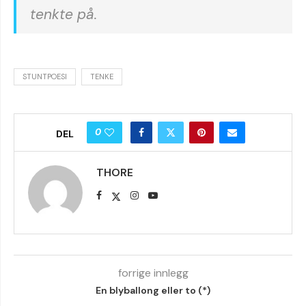
tenkte på.
STUNTPOESI
TENKE
0
DEL
THORE
forrige innlegg
En blyballong eller to (*)