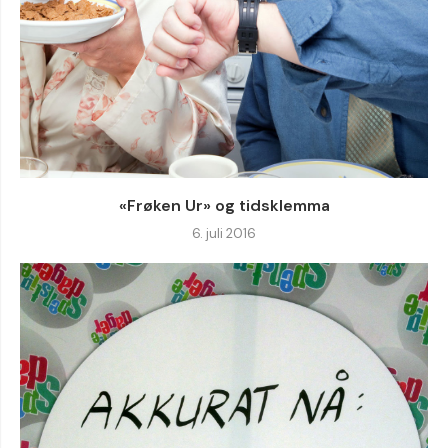
«Frøken Ur» og tidsklemma
6. juli 2016