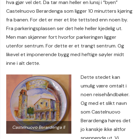
hva gjør vel det. Da tar man heller en lunsj i “byen”
Castelnuovo Berardenga som ligger 10 minutters kjøring
fra banen. For det er mer et lite tettsted enn noen by.
Fra parkeringsplassen ser det hele heller kjedelig ut.
Men man skjønner fort hvorfor parkeringen ligger
utenfor sentrum. For dette er et trangt sentrum. Og
likevel et imponerende bygg med heftige søyler midt
inne i alt dette.
Dette stedet kan
umulig være omtalt i
noen reisehåndbøker.
Og med et slikt navn
som Castelnuovo
Berardenga høres det
Castelnuovo Berardenga II
jo kanskje ikke altfor
spennende ut. Vi