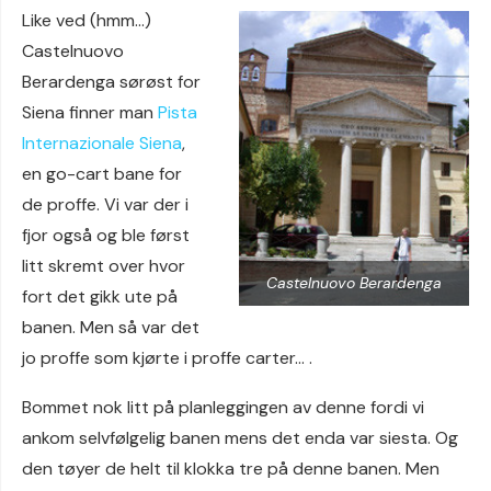
Like ved (hmm…)
Castelnuovo
Berardenga sørøst for
Siena finner man
Pista
Internazionale Siena
,
en go-cart bane for
de proffe. Vi var der i
fjor også og ble først
litt skremt over hvor
Castelnuovo Berardenga
fort det gikk ute på
banen. Men så var det
jo proffe som kjørte i proffe carter… .
Bommet nok litt på planleggingen av denne fordi vi
ankom selvfølgelig banen mens det enda var siesta. Og
den tøyer de helt til klokka tre på denne banen. Men