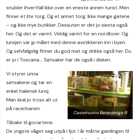
snubler ihvertfall ikke over en eneste annen turist. Men
finner et lite torg. Og et annet torg. Ikke mange gatene
– og ikke mye butikker. Dessuten er det jo siesta også
her. Og det er varmt. Veldig varmt for en nordboer. Og
lunsjen var jp målet med denne avstikkeren inn i byen.
Og selvfølgelig finner du god mat og drikke også her. Du
er jo i Toscana…. Søtsaker har de også i disken.
Vi styrer unna
søtsakene og tar en
enkel italiensk lunsj.
Man skal jo tross alt ut
på racerbanen.
Castelnuovo Berardenga III
Tilbake til gocartene.
De yngste våget seg utpå i fjor. I år måtte gamlingen til