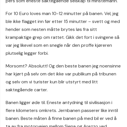
pers som eneste saktegående selskap til minstemann.
For 10 Euro loves man 10-12 minutter på banen. Vel, jeg
ble ikke flagget inn før etter 15 minutter – svett og med
hender som nesten måtte brytes løs fra sitt
krampaktige grep om rattet. Gikk det fort i svingene så
var jeg likevel som en snegle når den proffe kjøreren
plutselig legger forbi.
Morsomt? Absolutt! Og den beste banen jeg noensinne
har kjørt på selv om det ikke var publikum på tribunen
og selv om vi turister kun blir utstyrt med litt
saktegående carter.
Banen ligger øde til. Eneste antydning til sivilisasjon i
flere kilometers omkrets. Jernbanen passerer like inntil
banen. Beste måten å finne banen på med bil er ved å
ta av fra motorveien mellom Siena og Arezzo ved