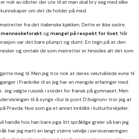
r nok av idioter der ute til at man skal bry seg med slike
ar kunnskaper om det de holder på med.
atretter fra det italienske kjøkken. Dette er ikke satire.
v menneskeforakt
og
mangel på respekt for livet
. Når
erasjon var det bare plumpt og dumt. En tegn på at den
nnesker og omtale de som matretter er hinsides alt det som
gjette meg til. Men jeg tror nok at deres velutviklede evne til
ganger i Frankrike til at jeg har en mengde erfaringer med
 Jeg valgte russisk i stedet for fransk på gymnaset. Men
ervisningen til å synge «Sur le pont D’Avignon» tror jeg at
 på Pravda. Noe som ga et annet innblikk i kulturforskjeller.
il handle hos han bare pga. litt språklige greier så kan jeg
åk har jeg møtt en langt større velvilje i servicenæringen