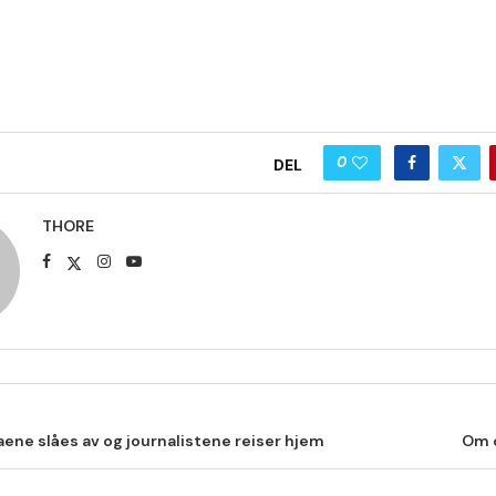
0
DEL
THORE
ne slåes av og journalistene reiser hjem
Om d