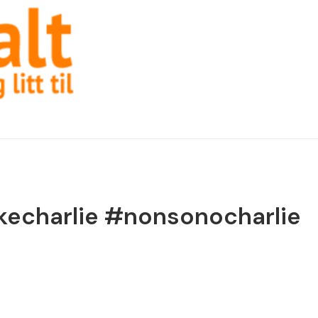
kkecharlie #nonsonocharlie