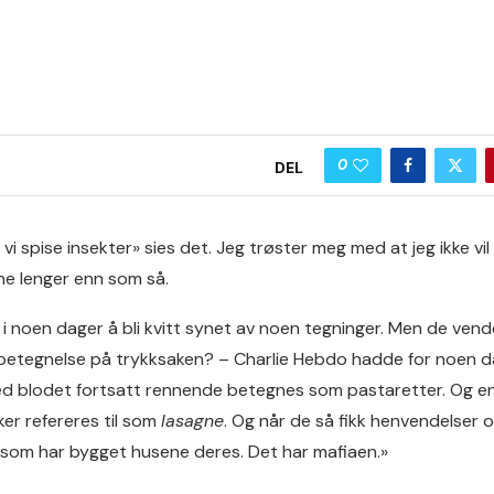
0
DEL
il vi spise insekter» sies det. Jeg trøster meg med at jeg ikke vi
e lenger enn som så.
i noen dager å bli kvitt synet av noen tegninger. Men de vende
n betegnelse på trykksaken? – Charlie Hebdo hadde for noen da
d blodet fortsatt rennende betegnes som pastaretter. Og e
r refereres til som
lasagne
. Og når de så fikk henvendelser
i som har bygget husene deres. Det har mafiaen.»