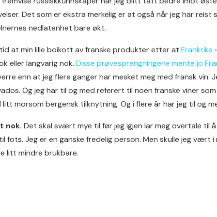
å fremvise russiskkunnskaper har jeg blitt tatt bedre imot øs
velser. Det som er ekstra merkelig er at også når jeg har re
elnernes nedlatenhet bare økt.
rtid at min lille boikott av franske produkter etter at
Frankrike
k eller langvarig nok.
Disse prøvesprengningene mente jo Frank
verre enn at jeg flere ganger har mesket meg med fransk vin. J
vados. Og jeg har til og med referert til noen franske viner so
 litt morsom bergensk tilknytning. Og i flere år har jeg til og 
t nok.
Det skal svært mye til før jeg igjen lar meg overtale til 
 til fots. Jeg er en ganske fredelig person. Men skulle jeg vært 
e litt mindre brukbare.