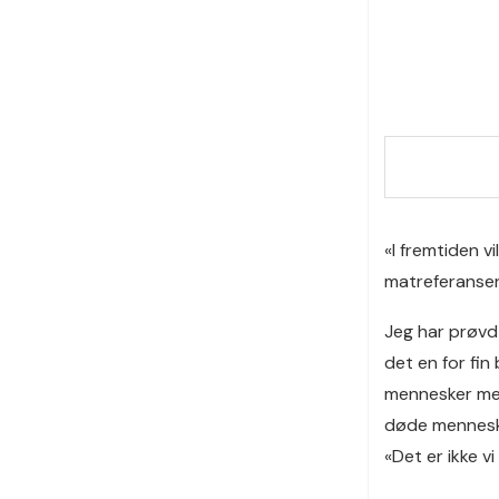
«I fremtiden v
matreferansen
Jeg har prøvd 
det en for fi
mennesker me
døde menneske
«Det er ikke v