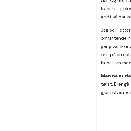
der. Og uten 
franske opple
godt så har k
Jeg ser i ette
omfattende no
gang var ikke 
pris på en cal
fransk vin med
Men nå er de
tørst. Eller gå
gjort blyanten