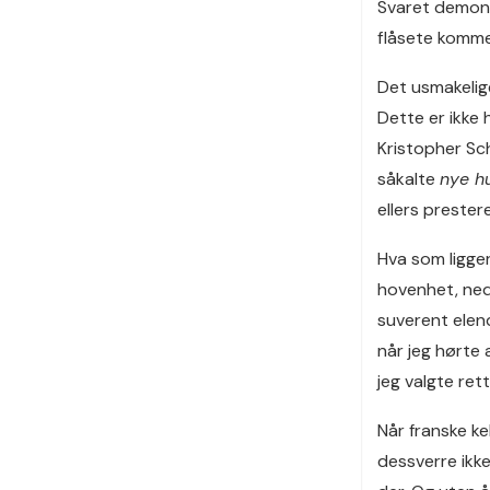
Svaret demonst
flåsete komme
Det usmakelige
Dette er ikke
Kristopher Sc
såkalte
nye h
ellers prester
Hva som ligger
hovenhet, nedl
suverent elen
når jeg hørte 
jeg valgte ret
Når franske ke
dessverre ikke