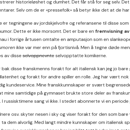
rerer historieløshet og dumhet. Det får stå for seg selv. Det e
ntarer. Selv om de er «pressefolk» så betyr ikke det at de h
 er tegningene av jordskjelvofre og referansene til disse som m
 humor. Dette er ikke morsomt. Det er bare en
fremvisning a
hau i forrige årtusen omtalte en amputasjon som en slankeop
umoren
ikke var mer enn på fjortisnivå. Men å tegne døde me
es av disse
selvoppnevnte
selvopptatte komikerne.
 bak disse franskmenns forakt for alt italiensk kan jeg jo bare 
atenhet og forakt for andre spiller en rolle. Jeg har vært nok 
dig kundeservice. Mine franskkunnskaper er svært begrensede.
at mine samtidige på gymnaset brukte store deler av franskund
t. I russisktimene sang vi ikke. I stedet abonnerte vi en periode
lnere osv. skyter nesen i sky og viser forakt for den som bare v
 ta dem alvorlig. Med langt mindre kunnskaper om italiensk spr