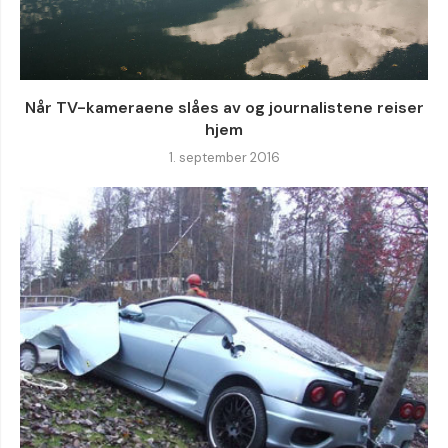
Når TV-kameraene slåes av og journalistene reiser
hjem
1. september 2016