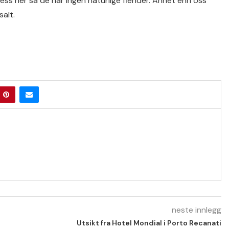
 gjess her så de har ingen naturlige fiender. Annet enn oss
alt.
neste innlegg
Utsikt fra Hotel Mondial i Porto Recanati