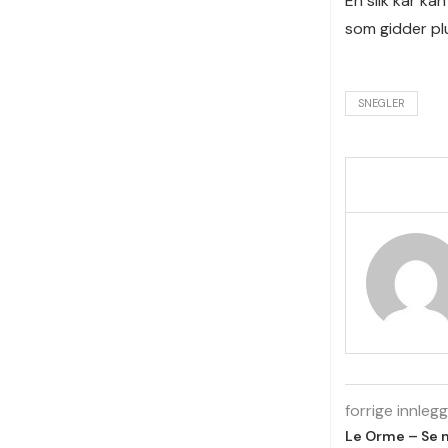
En slik kar ka
som gidder pl
SNEGLER
forrige innlegg
Le Orme – Se