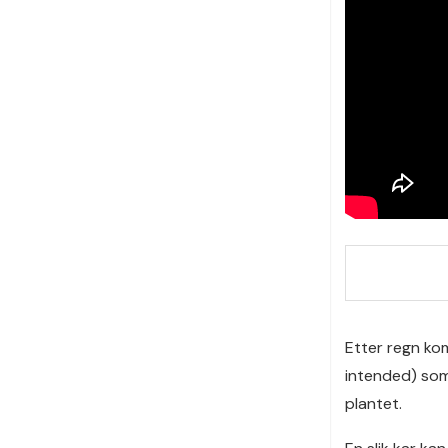
Etter regn kom
intended) som
plantet.