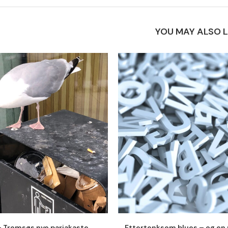
YOU MAY ALSO L
– Tromsøs nye pariakaste
Ettertenksom blues – og en 