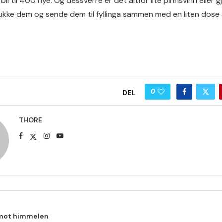
n bli til 400 nye. Og dessverre er det altfor lite pinnsvinn eller
ukke dem og sende dem til fyllinga sammen med en liten dose s
0
DEL
THORE
 mot himmelen