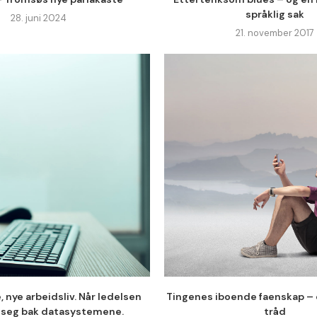
språklig sak
28. juni 2024
21. november 2017
 nye arbeidsliv. Når ledelsen
Tingenes iboende faenskap – d
seg bak datasystemene.
tråd