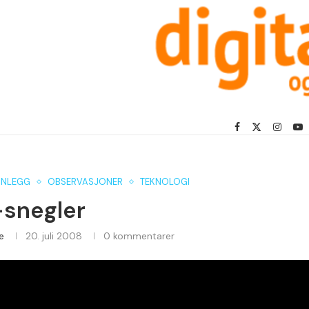
NNLEGG
OBSERVASJONER
TEKNOLOGI
-snegler
e
20. juli 2008
0 kommentarer