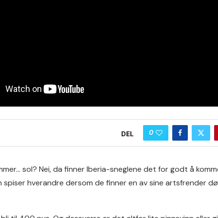
0
DEL
mer… sol? Nei, da finner Iberia-sneglene det for godt å komme
 spiser hverandre dersom de finner en av sine artsfrender død