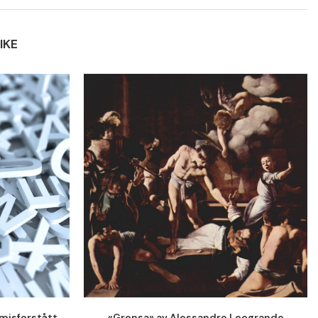
IKE
misforstått,
«Grensa» av Alessandro Leogrande