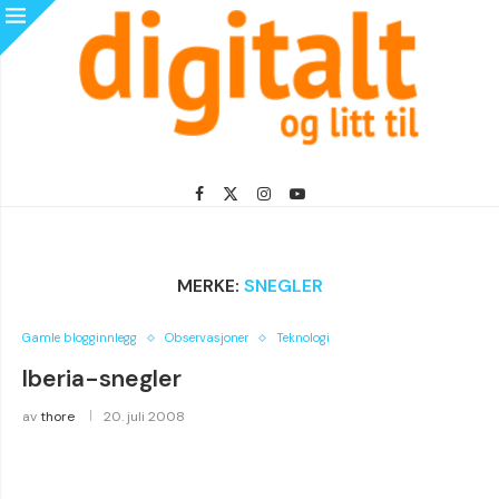
MERKE:
SNEGLER
Gamle blogginnlegg
Observasjoner
Teknologi
Iberia-snegler
av
thore
20. juli 2008