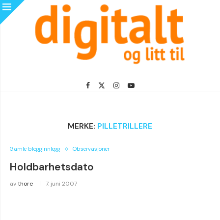
MERKE:
PILLETRILLERE
Gamle blogginnlegg
Observasjoner
Holdbarhetsdato
av
thore
7. juni 2007