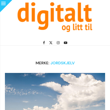
MERKE:
JORDSKJELV