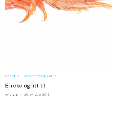
Fotball
Historier fra et (ut)levd liv
Ei reke og litt til
av
thore
20. oktober 2016