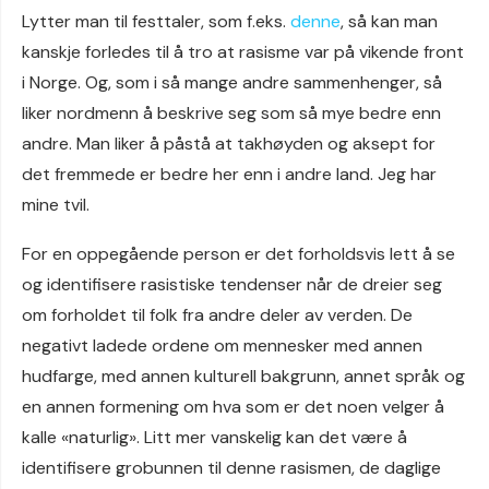
Lytter man til festtaler, som f.eks.
denne
, så kan man
kanskje forledes til å tro at rasisme var på vikende front
i Norge. Og, som i så mange andre sammenhenger, så
liker nordmenn å beskrive seg som så mye bedre enn
andre. Man liker å påstå at takhøyden og aksept for
det fremmede er bedre her enn i andre land. Jeg har
mine tvil.
For en oppegående person er det forholdsvis lett å se
og identifisere rasistiske tendenser når de dreier seg
om forholdet til folk fra andre deler av verden. De
negativt ladede ordene om mennesker med annen
hudfarge, med annen kulturell bakgrunn, annet språk og
en annen formening om hva som er det noen velger å
kalle «naturlig». Litt mer vanskelig kan det være å
identifisere grobunnen til denne rasismen, de daglige