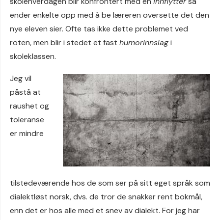
skolehverdagen blir konfrontert med en
innflytter
så
ender enkelte opp med å be læreren oversette det den
nye eleven sier. Ofte tas ikke dette problemet ved
roten, men blir i stedet et fast
humorinnslag
i
skoleklassen.
Jeg vil
påstå at
raushet og
toleranse
er mindre
tilstedeværende hos de som ser på sitt eget språk som
dialektløst norsk, dvs. de tror de snakker rent bokmål,
enn det er hos alle med et snev av dialekt. For jeg har