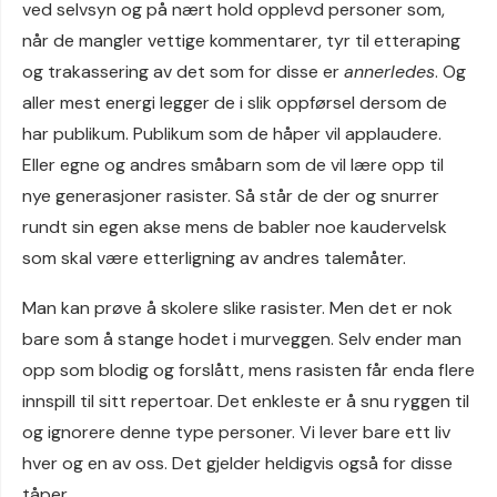
ved selvsyn og på nært hold opplevd personer som,
når de mangler vettige kommentarer, tyr til etteraping
og trakassering av det som for disse er
annerledes
. Og
aller mest energi legger de i slik oppførsel dersom de
har publikum. Publikum som de håper vil applaudere.
Eller egne og andres småbarn som de vil lære opp til
nye generasjoner rasister. Så står de der og snurrer
rundt sin egen akse mens de babler noe kaudervelsk
som skal være etterligning av andres talemåter.
Man kan prøve å skolere slike rasister. Men det er nok
bare som å stange hodet i murveggen. Selv ender man
opp som blodig og forslått, mens rasisten får enda flere
innspill til sitt repertoar. Det enkleste er å snu ryggen til
og ignorere denne type personer. Vi lever bare ett liv
hver og en av oss. Det gjelder heldigvis også for disse
tåper.