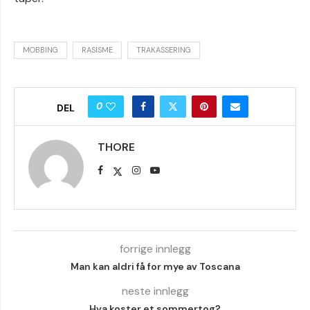
MOBBING
RASISME
TRAKASSERING
0
DEL
THORE
forrige innlegg
Man kan aldri få for mye av Toscana
neste innlegg
Hva koster et sommertog?