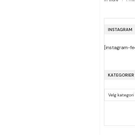
av
thore
1. ma
INSTAGRAM
[instagram-fe
KATEGORIER